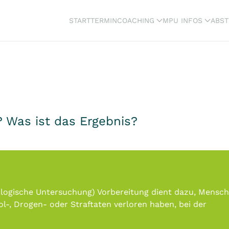
START
TERMIN
COACHING
MPU INFOS
ABST
 Was ist das Ergebnis?
logische Untersuchung) Vorbereitung dient dazu, Mensch
l-, Drogen- oder Straftaten verloren haben, bei der