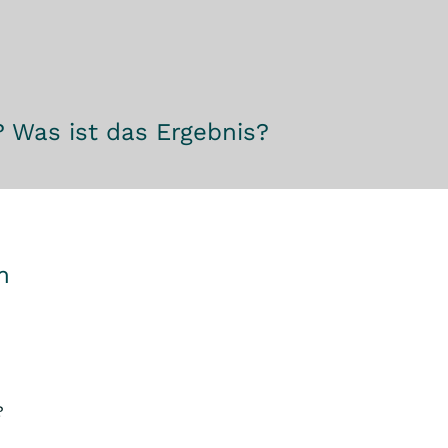
 Was ist das Ergebnis?
m
?