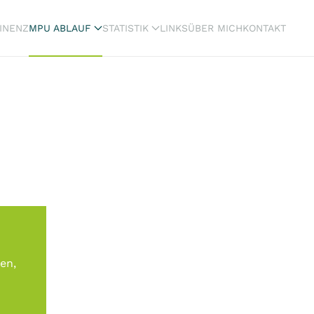
INENZ
MPU ABLAUF
STATISTIK
LINKS
ÜBER MICH
KONTAKT
en,