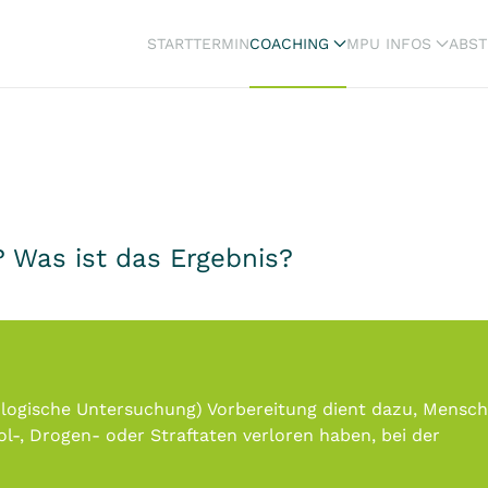
START
TERMIN
COACHING
MPU INFOS
ABST
 Was ist das Ergebnis?
logische Untersuchung) Vorbereitung dient dazu, Mensch
l-, Drogen- oder Straftaten verloren haben, bei der