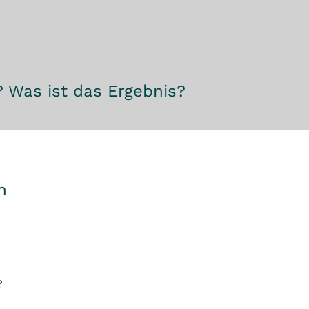
 Was ist das Ergebnis?
m
?