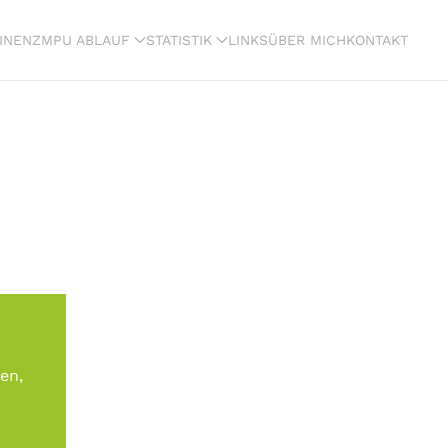
INENZ
MPU ABLAUF
STATISTIK
LINKS
ÜBER MICH
KONTAKT
en,